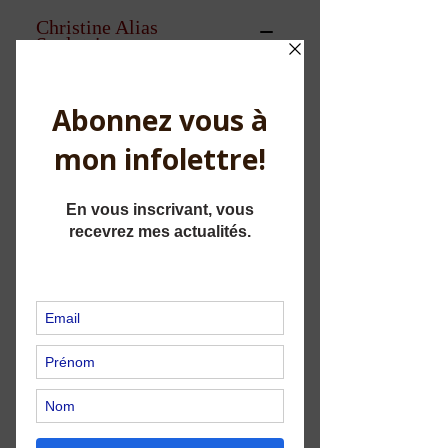
C
hristine Alias
Sculptrice
21 raisons de t'aimer davantage