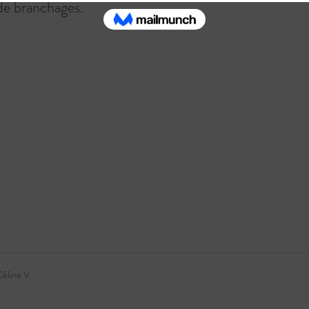
de branchages.
éline V.