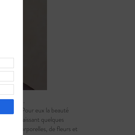
Ethiopien.
essible. Pour eux la beauté
crâne en laissant quelques
intures corporelles, de fleurs et