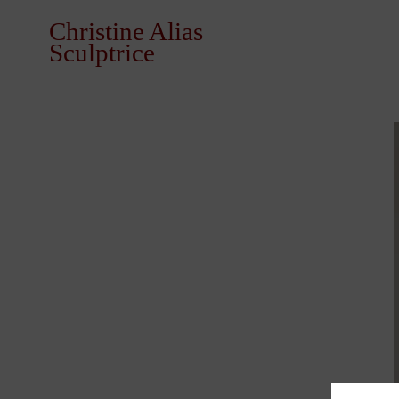
C
hristine Alias
Sculptrice